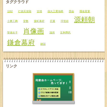
タグクラウド
1192
仁徳天皇陵
古墳
四大工業地帯
国会
国名変更
源頼朝
士農工商
定数
室町幕府
広重
浮世絵
肖像画
聖徳太子
議員
足利尊氏
鎌倉幕府
鎖国
リンク