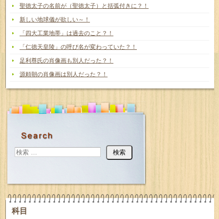
聖徳太子の名前が（聖徳太子）と括弧付きに？！
新しい地球儀が欲しい～！
「四大工業地帯」は過去のこと？！
「仁徳天皇陵」の呼び名が変わっていた？！
足利尊氏の肖像画も別人だった？！
源頼朝の肖像画は別人だった？！
科目