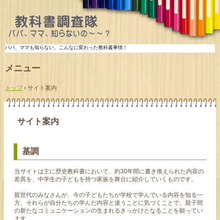
パパ、ママも知らない、こんなに変わった教科書事情！
メニュー
コ
ン
トップ
›
サイト案内
テ
ン
ツ
へ
サイト案内
ス
キ
ッ
基調
プ
当サイトは主に歴史教科書において、約30年間に書き換えられた内容の
差異を、中学生の子どもを持つ家族を舞台に紹介していくものです。
親世代のみなさんが、今の子どもたちが学校で学んでいる内容を知る一
方、それらが自分たちの学んだ内容と違うことに気づくことで、親子間
の新たなコミュニケーションの生まれるきっかけとなることを願ってい
ます。