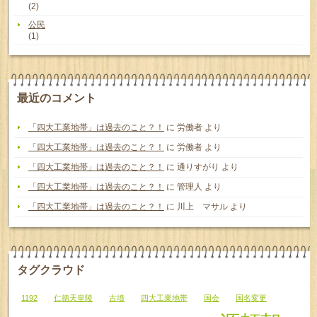
(2)
公民
(1)
最近のコメント
「四大工業地帯」は過去のこと？！
に
労働者
より
「四大工業地帯」は過去のこと？！
に
労働者
より
「四大工業地帯」は過去のこと？！
に
通りすがり
より
「四大工業地帯」は過去のこと？！
に
管理人
より
「四大工業地帯」は過去のこと？！
に
川上 マサル
より
タグクラウド
1192
仁徳天皇陵
古墳
四大工業地帯
国会
国名変更