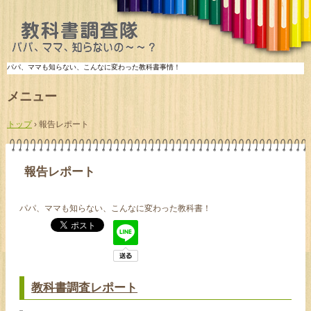
パパ、ママも知らない、こんなに変わった教科書事情！
メニュー
コ
ン
トップ
›
報告レポート
テ
ン
ツ
へ
報告レポート
ス
キ
ッ
パパ、ママも知らない、こんなに変わった教科書！
プ
教科書調査レポート