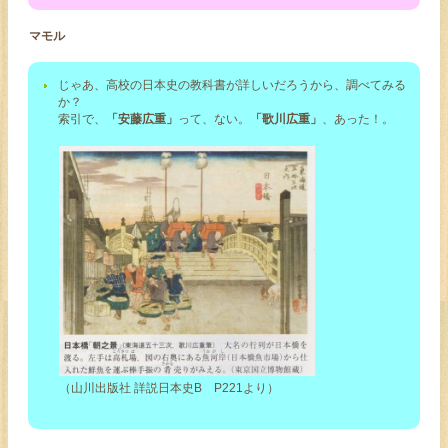
マモル
じゃあ、高校の日本史の教科書が詳しいだろうから、調べてみる
か？
索引で、
「安藤広重」
って、ない。
「歌川広重」
、あった！。
（山川出版社 詳説日本史B P221より）