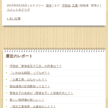
2015年8月26日
|
カテゴリー :
歴史
|
タグ :
浮世絵
,
広重
|
投稿者 : 管理人
|
コメントをどうぞ
« 古い記事
最近のレポート
浮世絵「東海道五十三次」の作者は？？
「いわゆる鎖国」ってなぜ？！
「士農工商」はなかった？！
国会議員の定員数知ってる？！
聖徳太子の名前が（聖徳太子）と括弧付きに？！
新しい地球儀が欲しい～！
「四大工業地帯」は過去のこと？！