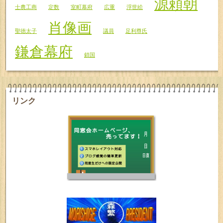
源頼朝
士農工商
定数
室町幕府
広重
浮世絵
肖像画
聖徳太子
議員
足利尊氏
鎌倉幕府
鎖国
リンク