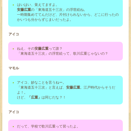
はいはい、覚えてますよ。
安藤広重
の「東海道五十三次」の浮世絵ね。
一時期集めててんだけど、片付けられないから、どこに行ったの
かいつも分からずじまいだったよ。
アイコ
ねえ、その
安藤広重
って誰？
「東海道五十三次」の浮世絵って、歌川広重じゃないの？
マモル
アイコ、妙なことを言うねー。
「東海道五十三次」と言えば、
安藤広重
。江戸時代からそうだ
よ！。
けど、
「広重」
は同じだな？！
アイコ
だって、学校で歌川広重って習ったよ。