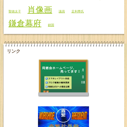
肖像画
聖徳太子
議員
足利尊氏
鎌倉幕府
鎖国
リンク