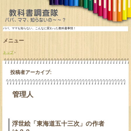
パパ、ママも知らない、こんなに変わった教科書事情！
メニュー
コ
ン
トップ
›
テ
ン
ツ
へ
投稿者アーカイブ:
ス
キ
ッ
プ
管理人
浮世絵「東海道五十三次」の作者