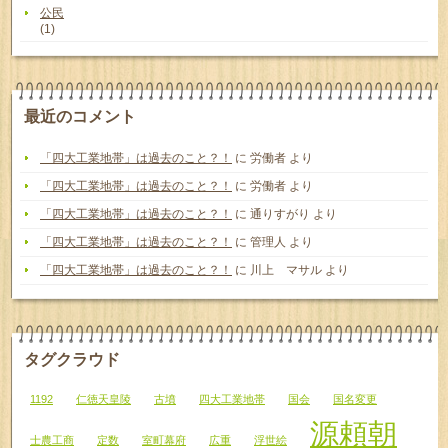
公民
(1)
最近のコメント
「四大工業地帯」は過去のこと？！
に
労働者
より
「四大工業地帯」は過去のこと？！
に
労働者
より
「四大工業地帯」は過去のこと？！
に
通りすがり
より
「四大工業地帯」は過去のこと？！
に
管理人
より
「四大工業地帯」は過去のこと？！
に
川上 マサル
より
タグクラウド
1192
仁徳天皇陵
古墳
四大工業地帯
国会
国名変更
源頼朝
士農工商
定数
室町幕府
広重
浮世絵