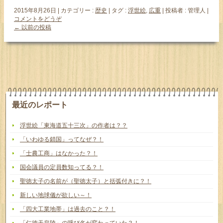
2015年8月26日
|
カテゴリー :
歴史
|
タグ :
浮世絵
,
広重
|
投稿者 : 管理人
|
コメントをどうぞ
←
以前の投稿
最近のレポート
浮世絵「東海道五十三次」の作者は？？
「いわゆる鎖国」ってなぜ？！
「士農工商」はなかった？！
国会議員の定員数知ってる？！
聖徳太子の名前が（聖徳太子）と括弧付きに？！
新しい地球儀が欲しい～！
「四大工業地帯」は過去のこと？！
「仁徳天皇陵」の呼び名が変わっていた？！