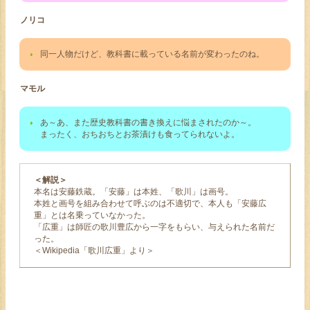
ノリコ
同一人物だけど、教科書に載っている名前が変わったのね。
マモル
あ～あ、また歴史教科書の書き換えに悩まされたのか～。
まったく、おちおちとお茶漬けも食ってられないよ。
＜解説＞
本名は安藤鉄蔵。「安藤」は本姓、「歌川」は画号。
本姓と画号を組み合わせて呼ぶのは不適切で、本人も「安藤広
重」とは名乗っていなかった。
「広重」は師匠の歌川豊広から一字をもらい、与えられた名前だ
った。
＜Wikipedia「歌川広重」より＞